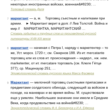
некоторых иностранных войсках, военная&#8230; …
Толковый словарь Даля
маркитант
— а, м. Торговец съестным и напитками при
7
армии. ► Маркитант верит в долг. // Лев Толстой. Война и
мир // МАРКИТАНТКА, МАРКИТАНТСКИЙ …
Словарь забытых и трудных слов из произведений русской
литературы ХVIII-ХIХ веков
маркитант
— начиная с Петра I, наряду с маркетентер – то
8
же, Уст. морск. 1720 г.; см. Смирнов 188. Из ит. mercatante
торговец или из слов ит. происхождения – нидерл., нж. нем.
marketenter, от ит. mеrсаtаrе торговать (см. Клюге Гётце
377); ср. Маценауэр 251; …
Этимологический словарь русского языка Макса Фасмера
Маркитант
— мелочной торговец съестными припасами и
9
предметами солдатского обихода, следующий за войском в
походе, на маневрах и во время войны. М. существовали
еще у римлян. Наибольшее значение они имели в Средние
Века, когда продовольствие на войне&#8230; …
Энциклопедический словарь Ф.А. Брокгауза и И.А. Ефрона