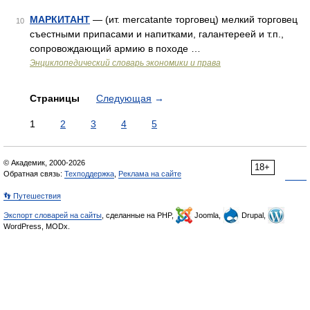
МАРКИТАНТ
— (ит. mercatante торговец) мелкий торговец
10
съестными припасами и напитками, галантереей и т.п.,
сопровождающий армию в походе …
Энциклопедический словарь экономики и права
Страницы
Следующая
→
1
2
3
4
5
© Академик, 2000-2026
18+
Обратная связь:
Техподдержка
,
Реклама на сайте
👣 Путешествия
Экспорт словарей на сайты
, сделанные на PHP,
Joomla,
Drupal,
WordPress, MODx.