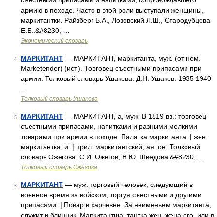
съестными припасами и напитками, сопровождавшего
армию в походе. Часто в этой роли выступали женщины,
маркитантки. Райзберг Б.А., Лозовский Л.Ш., Стародубцева
Е.Б..&#8230; …
Экономический словарь
МАРКИТАНТ
— МАРКИТАНТ, маркитанта, муж. (от нем.
4
Marketender) (ист.). Торговец съестными припасами при
армии. Толковый словарь Ушакова. Д.Н. Ушаков. 1935 1940
…
Толковый словарь Ушакова
МАРКИТАНТ
— МАРКИТАНТ, а, муж. В 1819 вв.: торговец
5
съестными припасами, напитками и разными мелкими
товарами при армии в походе. Палатка маркитанта. | жен.
маркитантка, и. | прил. маркитантский, ая, ое. Толковый
словарь Ожегова. С.И. Ожегов, Н.Ю. Шведова.&#8230; …
Толковый словарь Ожегова
МАРКИТАНТ
— муж. торговый человек, следующий в
6
военное время за войском, торгуя съестными и другими
припасами. | Повар в харчевне. За неименьем маркитанта,
служит и блинник. Маркитантша, тантка жен. жена его, или в